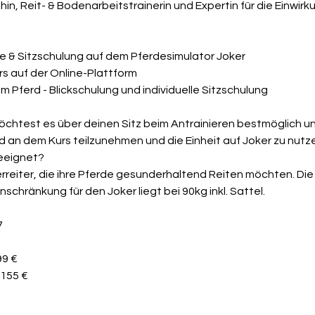
in, Reit- & Bodenarbeitstrainerin und Expertin für die Einwirk
se & Sitzschulung auf dem Pferdesimulator Joker 
rs auf der Online-Plattform
m Pferd - Blickschulung und individuelle Sitzschulung
öchtest es über deinen Sitz beim Antrainieren bestmöglich u
rd an dem Kurs teilzunehmen und die Einheit auf Joker zu nutz
eeignet?
ierreiter, die ihre Pferde gesunderhaltend Reiten möchten. Die 
chränkung für den Joker liegt bei 90kg inkl. Sattel.
7
99 €
 155 €