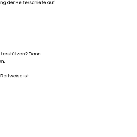
ung der Reiterschiefe auf 
nterstützen? Dann 
en.
Reitweise ist 