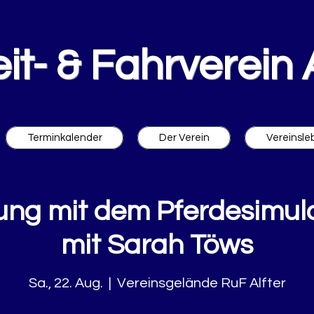
it- & Fahrverein A
Terminkalender
Der Verein
Vereinsle
ung mit dem Pferdesimul
mit Sarah Töws
Sa., 22. Aug.
  |  
Vereinsgelände RuF Alfter