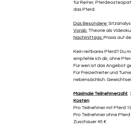
für Reiter, Pferdeosteopath
das Pferd. 
Das Besondere:
 Sitzanaly
Vorab:
 Theorie als Videoku
Nachmittags: 
Praxis auf de
Kein reitbares Pferd? Du m
empfehle ich dir, ohne Pfe
Für wen ist das Angebot g
Für Freizeitreiter und Turn
nebensächlich. Gewichtseins
Maximale Teilnehmerzahl:
  
Kosten
: 
Pro Teilnehmer mit Pferd 1
Pro Teilnehmer ohne Pferd
Zuschauer 45 €